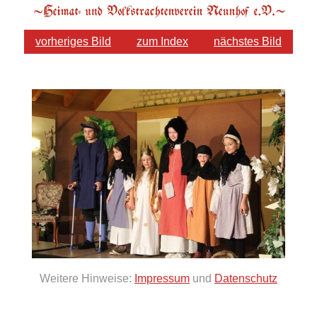
vorheriges Bild
zum Index
nächstes Bild
Weitere Hinweise:
Impressum
und
Datenschutz