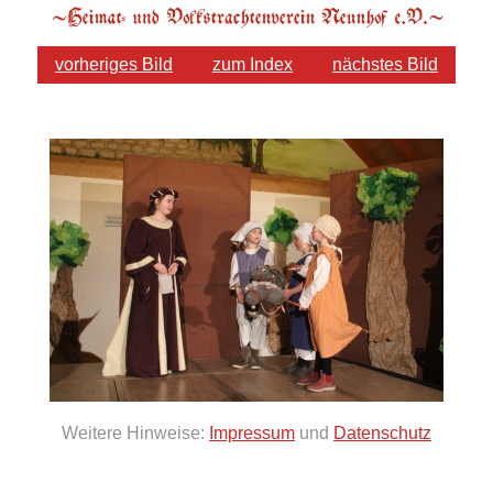
vorheriges Bild
zum Index
nächstes Bild
Weitere Hinweise:
Impressum
und
Datenschutz